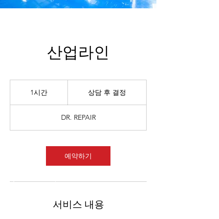
산업라인
상
담
1시간
1
상담 후 결정
후
시
결
정
DR. REPAIR
예약하기
서비스 내용